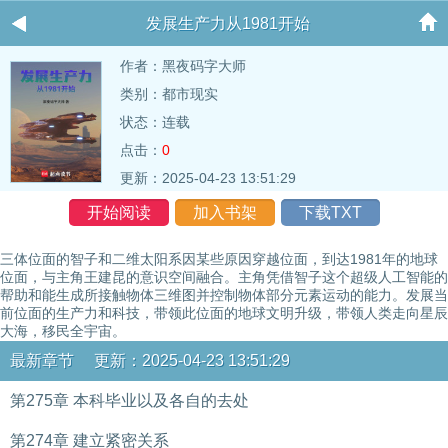
发展生产力从1981开始
作者：黑夜码字大师
类别：都市现实
状态：连载
点击：
0
更新：2025-04-23 13:51:29
开始阅读
加入书架
下载TXT
三体位面的智子和二维太阳系因某些原因穿越位面，到达1981年的地球
位面，与主角王建昆的意识空间融合。主角凭借智子这个超级人工智能的
帮助和能生成所接触物体三维图并控制物体部分元素运动的能力。发展当
前位面的生产力和科技，带领此位面的地球文明升级，带领人类走向星辰
大海，移民全宇宙。
最新章节 更新：2025-04-23 13:51:29
第275章 本科毕业以及各自的去处
第274章 建立紧密关系